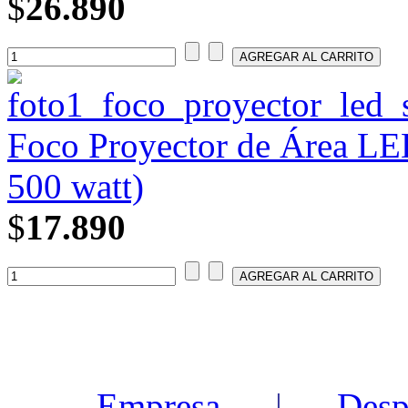
$
26.890
Foco Proyector de Área L
500 watt)
$
17.890
Empresa
|
Desp