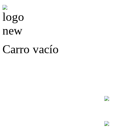
Carro vacío
LLÁMENOS O ES
E
+56
+56