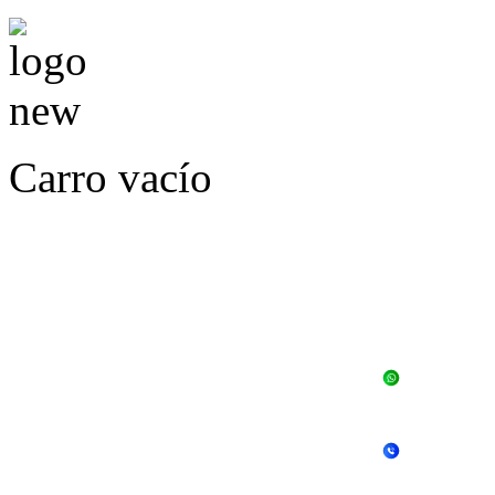
Carro vacío
LLÁMENOS O ES
E
+56 
+56 