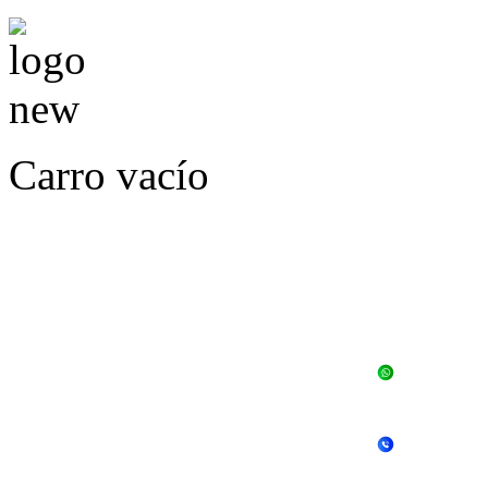
Carro vacío
LLÁMENOS O ES
E
+56 
+56 