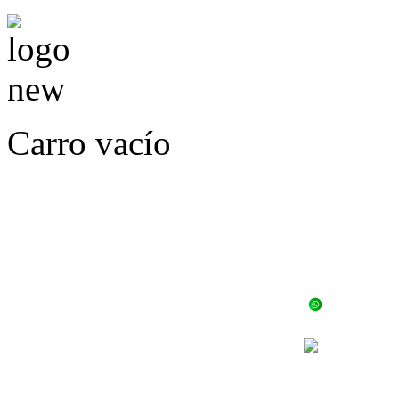
Carro vacío
LLÁMENOS O ES
E
+56 
+56