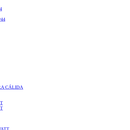
4
44
RA CÁLIDA
TT
TT
WATT