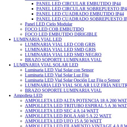
PANEL LED CIRCULAR EMBUTIDO IP44
PANEL LED CIRCULAR SOBREPUESTO IP4
PANEL LED CUADRADO EMBUTIDO IP44
PANEL LED CUADRADO SOBREPUESTO IP
Panel LED Cielo Modular
FOCO LED COB EMBUTIDO
FOCO LED EMBUTIDO DIRIGIBLE
LUMINARIA VIAL LED
LUMINARIA VIAL LED COB GRIS
LUMINARIA VIAL LED SMD GRIS
LUMINARIA VIAL LED SMD NEGRO
BRAZO SOPORTE LUMINARIA VIAL
LUMINARIA VIAL SOLAR LED
Luminaria LED Vial Solar con Sensor
Luminaria LED Vial Solar Luz Fija
Luminaria LED Vial Solar Opción Luz Fija o Sensor
LUMINARIA LED VIAL SOLAR LUZ FRÍA NEUT
BRAZO SOPORTE LUMINARIA VIAL
Ampolleta LED
AMPOLLETA LED ALTA POTENCIA 18 A 200 WA
AMPOLLETA LED TRITUBO ESPIRAL 5 A 36 WA
AMPOLLETA LED SEC 4 A 14 WATT
AMPOLLETA LED BOLA A60 5 A 22 WATT
AMPOLLETA LED UFO 15 A 50 WATT
AMPOLLETA LED FILAMENTO VINTAGE 4 A 8 