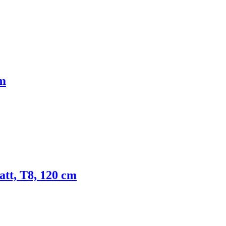
cm
tt, T8, 120 cm