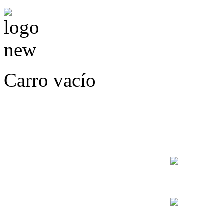
Carro vacío
LLÁMENOS O ES
E
+56
+56