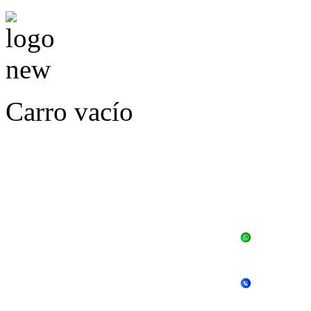
Carro vacío
LLÁMENOS O ES
E
+56 
+56 