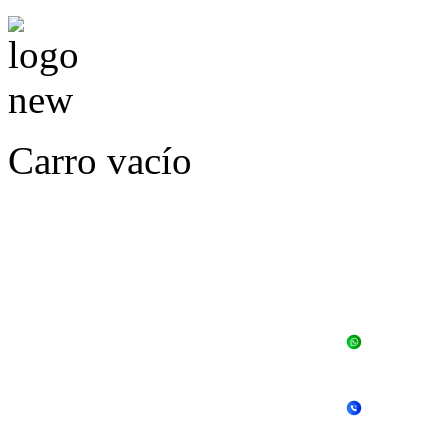
Carro vacío
LLÁMENOS O ES
E
+56 
+56 