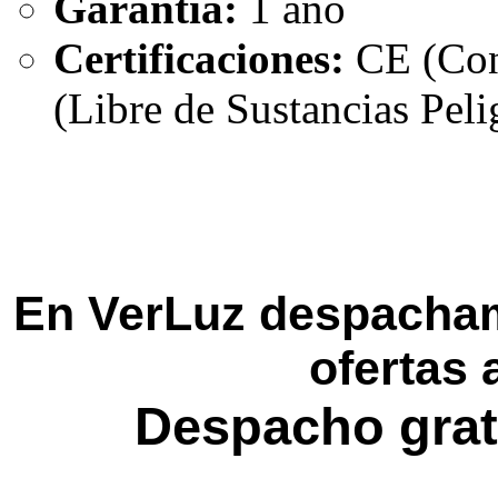
Garantía:
1 año
Certificaciones:
CE (Con
(Libre de Sustancias Peli
En VerLuz despacham
ofertas 
Despacho grat