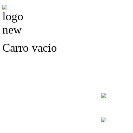
Carro vacío
LLÁMENOS O ES
E
+56
+56