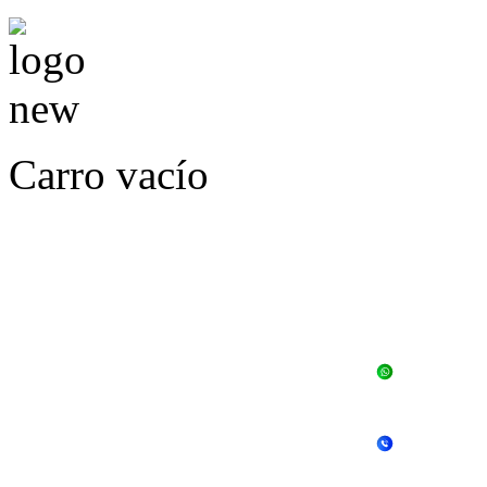
Carro vacío
LLÁMENOS O ES
E
+56 
+56 