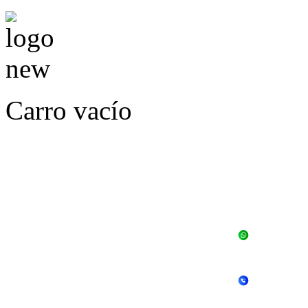
Carro vacío
LLÁMENOS O ES
E
+56 
+56 