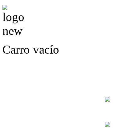
Carro vacío
LLÁMENOS O ES
E
+56
+56