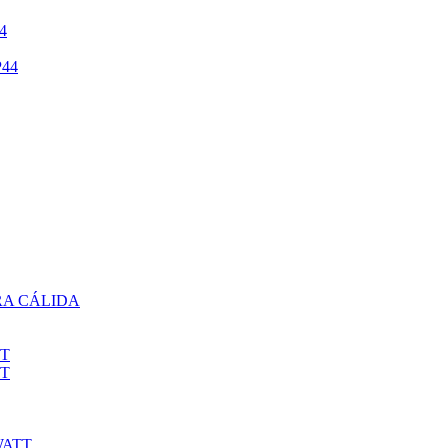
4
44
RA CÁLIDA
TT
TT
WATT