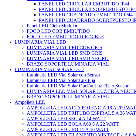
PANEL LED CIRCULAR EMBUTIDO IP44
PANEL LED CIRCULAR SOBREPUESTO IP4
PANEL LED CUADRADO EMBUTIDO IP44
PANEL LED CUADRADO SOBREPUESTO IP
Panel LED Cielo Modular
FOCO LED COB EMBUTIDO
FOCO LED EMBUTIDO DIRIGIBLE
LUMINARIA VIAL LED
LUMINARIA VIAL LED COB GRIS
LUMINARIA VIAL LED SMD GRIS
LUMINARIA VIAL LED SMD NEGRO
BRAZO SOPORTE LUMINARIA VIAL
LUMINARIA VIAL SOLAR LED
Luminaria LED Vial Solar con Sensor
Luminaria LED Vial Solar Luz Fija
Luminaria LED Vial Solar Opción Luz Fija o Sensor
LUMINARIA LED VIAL SOLAR LUZ FRÍA NEUT
BRAZO SOPORTE LUMINARIA VIAL
Ampolleta LED
AMPOLLETA LED ALTA POTENCIA 18 A 200 WA
AMPOLLETA LED TRITUBO ESPIRAL 5 A 36 WA
AMPOLLETA LED SEC 4 A 14 WATT
AMPOLLETA LED BOLA A60 5 A 22 WATT
AMPOLLETA LED UFO 15 A 50 WATT
AMPOLLETA LED FILAMENTO VINTAGE 4 A 8 