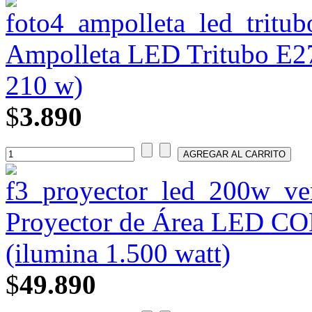
Ampolleta LED Tritubo E27
210 w)
$
3.890
Proyector de Área LED CO
(ilumina 1.500 watt)
$
49.890