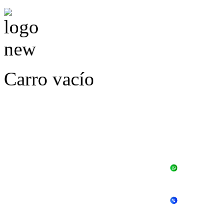
Carro vacío
LLÁMENOS O ES
E
+56 
+56 