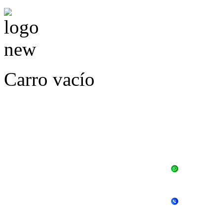
Carro vacío
LLÁMENOS O ES
E
+56 
+56 