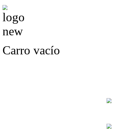
Carro vacío
LLÁMENOS O ES
E
+56
+56