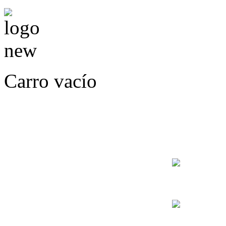
Carro vacío
LLÁMENOS O ES
E
+56
+56