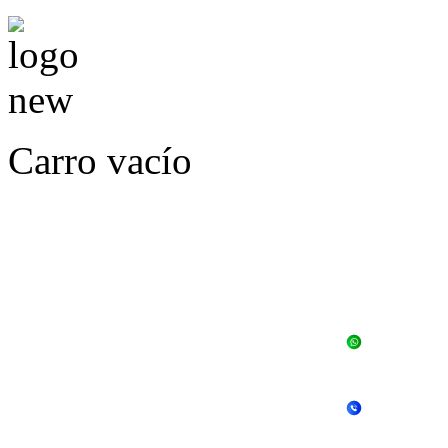
Carro vacío
LLÁMENOS O ES
E
+56 
+56 