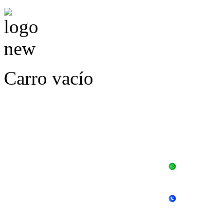
Carro vacío
LLÁMENOS O ES
E
+56 
+56 