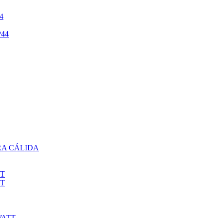
4
44
RA CÁLIDA
TT
TT
WATT