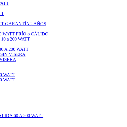
WATT
TT
TT GARANTÍA 2 AÑOS
0 WATT FRÍO o CÁLIDO
0 a 200 WATT
0 A 200 WATT
 SIN VISERA
 VISERA
0 WATT
0 WATT
IDA 60 A 200 WATT