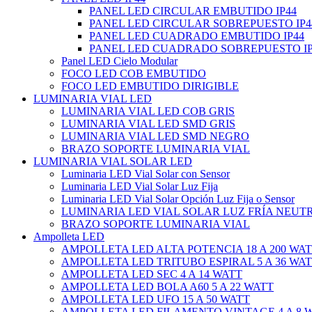
PANEL LED CIRCULAR EMBUTIDO IP44
PANEL LED CIRCULAR SOBREPUESTO IP4
PANEL LED CUADRADO EMBUTIDO IP44
PANEL LED CUADRADO SOBREPUESTO IP
Panel LED Cielo Modular
FOCO LED COB EMBUTIDO
FOCO LED EMBUTIDO DIRIGIBLE
LUMINARIA VIAL LED
LUMINARIA VIAL LED COB GRIS
LUMINARIA VIAL LED SMD GRIS
LUMINARIA VIAL LED SMD NEGRO
BRAZO SOPORTE LUMINARIA VIAL
LUMINARIA VIAL SOLAR LED
Luminaria LED Vial Solar con Sensor
Luminaria LED Vial Solar Luz Fija
Luminaria LED Vial Solar Opción Luz Fija o Sensor
LUMINARIA LED VIAL SOLAR LUZ FRÍA NEUT
BRAZO SOPORTE LUMINARIA VIAL
Ampolleta LED
AMPOLLETA LED ALTA POTENCIA 18 A 200 WA
AMPOLLETA LED TRITUBO ESPIRAL 5 A 36 WA
AMPOLLETA LED SEC 4 A 14 WATT
AMPOLLETA LED BOLA A60 5 A 22 WATT
AMPOLLETA LED UFO 15 A 50 WATT
AMPOLLETA LED FILAMENTO VINTAGE 4 A 8 