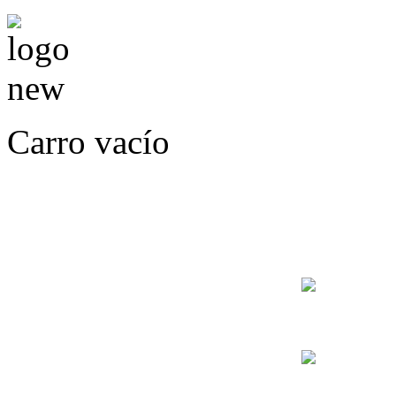
Carro vacío
LLÁMENOS O ES
E
+56
+56