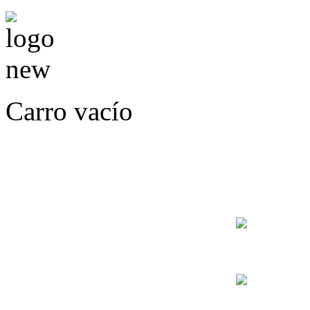
Carro vacío
LLÁMENOS O ES
E
+56
+56