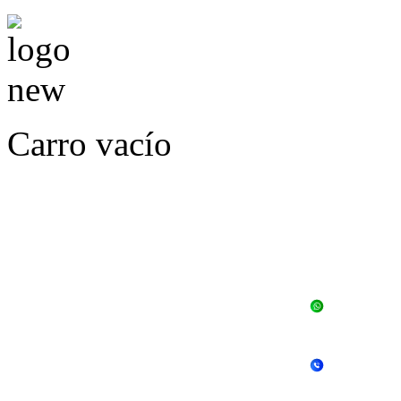
Carro vacío
LLÁMENOS O ES
E
+56 
+56 