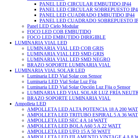
PANEL LED CIRCULAR EMBUTIDO IP44
PANEL LED CIRCULAR SOBREPUESTO IP4
PANEL LED CUADRADO EMBUTIDO IP44
PANEL LED CUADRADO SOBREPUESTO IP
Panel LED Cielo Modular
FOCO LED COB EMBUTIDO
FOCO LED EMBUTIDO DIRIGIBLE
LUMINARIA VIAL LED
LUMINARIA VIAL LED COB GRIS
LUMINARIA VIAL LED SMD GRIS
LUMINARIA VIAL LED SMD NEGRO
BRAZO SOPORTE LUMINARIA VIAL
LUMINARIA VIAL SOLAR LED
Luminaria LED Vial Solar con Sensor
Luminaria LED Vial Solar Luz Fija
Luminaria LED Vial Solar Opción Luz Fija o Sensor
LUMINARIA LED VIAL SOLAR LUZ FRÍA NEUT
BRAZO SOPORTE LUMINARIA VIAL
Ampolleta LED
AMPOLLETA LED ALTA POTENCIA 18 A 200 WA
AMPOLLETA LED TRITUBO ESPIRAL 5 A 36 WA
AMPOLLETA LED SEC 4 A 14 WATT
AMPOLLETA LED BOLA A60 5 A 22 WATT
AMPOLLETA LED UFO 15 A 50 WATT
AMPOLLETA LED FILAMENTO VINTAGE 4 A 8 