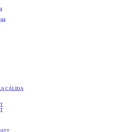
4
44
RA CÁLIDA
TT
TT
WATT