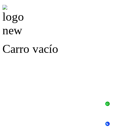
Carro vacío
LLÁMENOS O ES
E
+56 
+56 