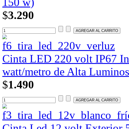
150 w)
$
3.290
Cinta LED 220 volt IP67 Int
watt/metro de Alta Lumino
$
1.490
Cinta Led 12 volt Exterior 