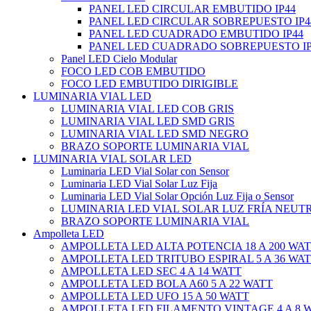
PANEL LED CIRCULAR EMBUTIDO IP44
PANEL LED CIRCULAR SOBREPUESTO IP4
PANEL LED CUADRADO EMBUTIDO IP44
PANEL LED CUADRADO SOBREPUESTO IP
Panel LED Cielo Modular
FOCO LED COB EMBUTIDO
FOCO LED EMBUTIDO DIRIGIBLE
LUMINARIA VIAL LED
LUMINARIA VIAL LED COB GRIS
LUMINARIA VIAL LED SMD GRIS
LUMINARIA VIAL LED SMD NEGRO
BRAZO SOPORTE LUMINARIA VIAL
LUMINARIA VIAL SOLAR LED
Luminaria LED Vial Solar con Sensor
Luminaria LED Vial Solar Luz Fija
Luminaria LED Vial Solar Opción Luz Fija o Sensor
LUMINARIA LED VIAL SOLAR LUZ FRÍA NEUT
BRAZO SOPORTE LUMINARIA VIAL
Ampolleta LED
AMPOLLETA LED ALTA POTENCIA 18 A 200 WA
AMPOLLETA LED TRITUBO ESPIRAL 5 A 36 WA
AMPOLLETA LED SEC 4 A 14 WATT
AMPOLLETA LED BOLA A60 5 A 22 WATT
AMPOLLETA LED UFO 15 A 50 WATT
AMPOLLETA LED FILAMENTO VINTAGE 4 A 8 