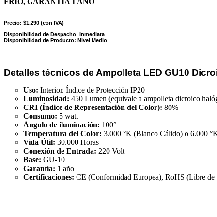
FRÍO, GARANTÍA 1 AÑO
Precio: $1.290 (con IVA)
Disponibilidad de Despacho: Inmediata
Disponibilidad de Producto: Nivel Medio
Detalles técnicos de Ampolleta LED GU10 Dicroi
Uso:
Interior, Índice de Protección IP20
Luminosidad:
450 Lumen (equivale a ampolleta dicroico haló
CRI (Índice de Representación del Color):
80%
Consumo:
5 watt
Ángulo de iluminación:
100°
Temperatura del Color:
3.000 °K (Blanco Cálido) o 6.000 °K
Vida Útil:
30.000 Horas
Conexión de Entrada:
220 Volt
Base:
GU-10
Garantía:
1 año
Certificaciones:
CE (Conformidad Europea), RoHS (Libre de S