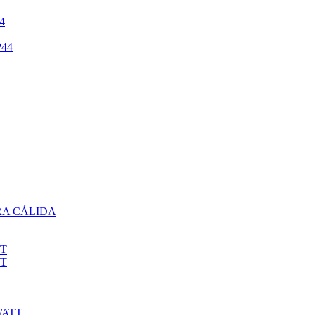
4
44
RA CÁLIDA
TT
TT
WATT