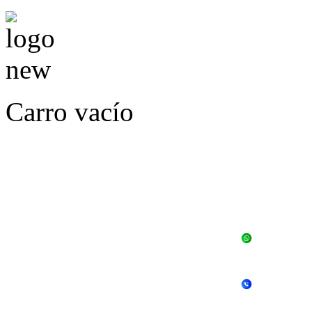
Carro vacío
LLÁMENOS O ES
E
+56 
+56 