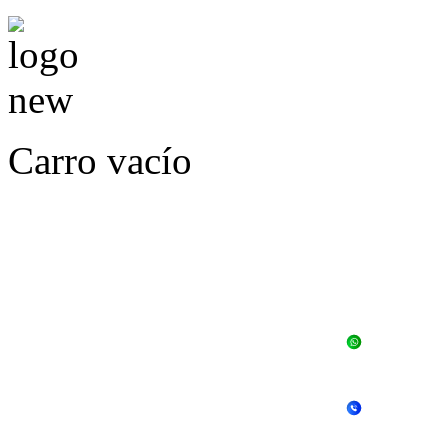
Carro vacío
LLÁMENOS O ES
E
+56 
+56 