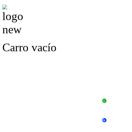
Carro vacío
LLÁMENOS O ES
E
+56 
+56 