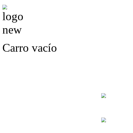
Carro vacío
LLÁMENOS O ES
E
+56
+56