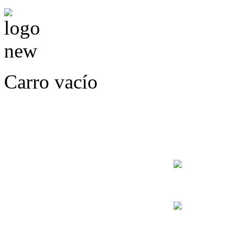
Carro vacío
LLÁMENOS O ES
E
+56
+56