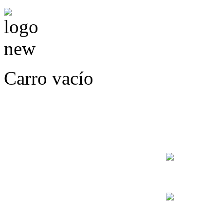
Carro vacío
LLÁMENOS O ES
E
+56
+56