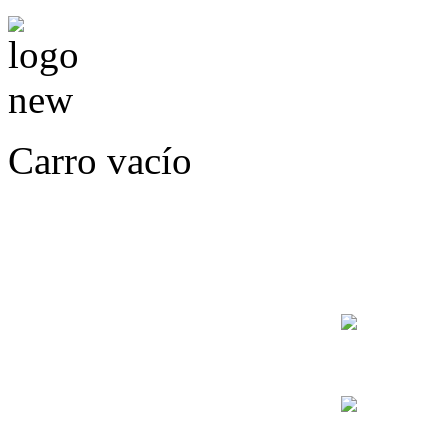
Carro vacío
LLÁMENOS O ES
E
+56
+56