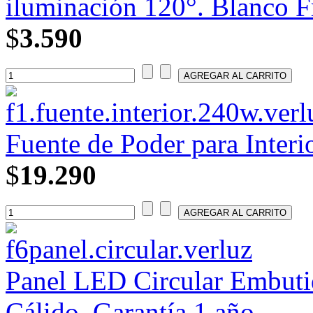
iluminación 120°. Blanco F
$
3.590
Fuente de Poder para Interi
$
19.290
Panel LED Circular Embutid
Cálido. Garantía 1 año