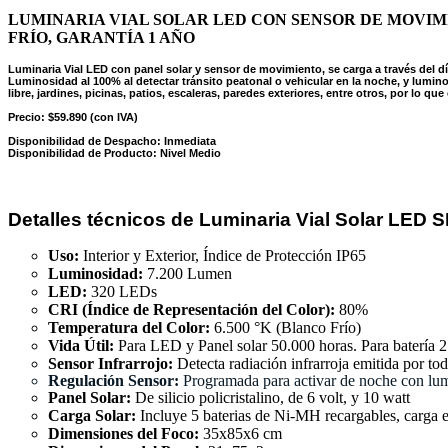
LUMINARIA VIAL SOLAR LED CON SENSOR DE MOVIM
FRÍO, GARANTÍA 1 AÑO
Luminaria Vial LED con panel solar y sensor de movimiento, se carga a través del dí
Luminosidad al 100% al detectar tránsito peatonal o vehicular en la noche, y lumi
libre, jardines, picinas, patios, escaleras, paredes exteriores, entre otros, por lo q
Precio: $59.890 (con IVA)
Disponibilidad de Despacho: Inmediata
Disponibilidad de Producto: Nivel Medio
Detalles técnicos de Luminaria Vial Solar LED 
Uso:
Interior y Exterior, Índice de Protección IP65
Luminosidad:
7.200 Lumen
LED:
320 LEDs
CRI (Índice de Representación del Color):
80%
Temperatura del Color:
6.500 °K (Blanco Frío)
Vida Útil:
Para LED y Panel solar 50.000 horas. Para batería 
Sensor Infrarrojo:
Detecta radiación infrarroja emitida por to
Regulación Sensor:
Programada para activar de noche con lumi
Panel Solar:
De silicio policristalino, de 6 volt, y 10 watt
Carga Solar:
Incluye 5 baterias de Ni-MH recargables, carga 
Dimensiones del Foco:
35x85x6 cm