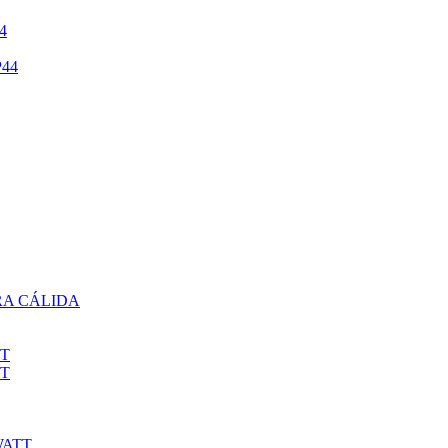
4
44
RA CÁLIDA
TT
TT
WATT