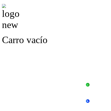
Carro vacío
LLÁMENOS O ES
E
+56 
+56 