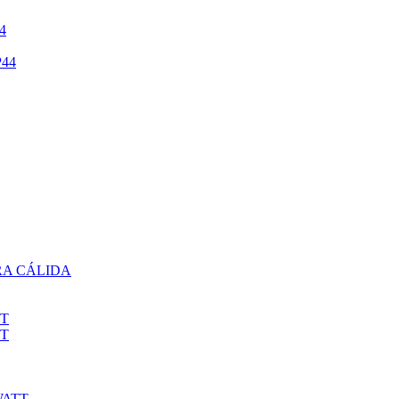
4
44
RA CÁLIDA
TT
TT
WATT