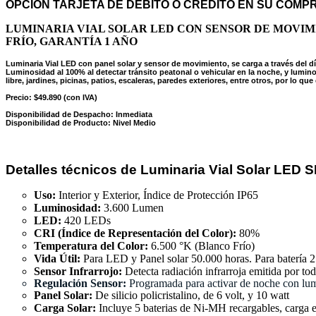
OPCIÓN TARJETA DE DÉBITO O CRÉDITO EN SU COMP
LUMINARIA VIAL SOLAR LED CON SENSOR DE MOVIM
FRÍO, GARANTÍA 1 AÑO
Luminaria Vial LED con panel solar y sensor de movimiento, se carga a través del dí
Luminosidad al 100% al detectar tránsito peatonal o vehicular en la noche, y lumi
libre, jardines, picinas, patios, escaleras, paredes exteriores, entre otros, por lo q
Precio: $49.890 (con IVA)
Disponibilidad de Despacho: Inmediata
Disponibilidad de Producto: Nivel Medio
Detalles técnicos de Luminaria Vial Solar LED 
Uso:
Interior y Exterior, Índice de Protección IP65
Luminosidad:
3.600 Lumen
LED:
420 LEDs
CRI (Índice de Representación del Color):
80%
Temperatura del Color:
6.500 °K (Blanco Frío)
Vida Útil:
Para LED y Panel solar 50.000 horas. Para batería 
Sensor Infrarrojo:
Detecta radiación infrarroja emitida por to
Regulación Sensor:
Programada para activar de noche con lumi
Panel Solar:
De silicio policristalino, de 6 volt, y 10 watt
Carga Solar:
Incluye 5 baterias de Ni-MH recargables, carga 