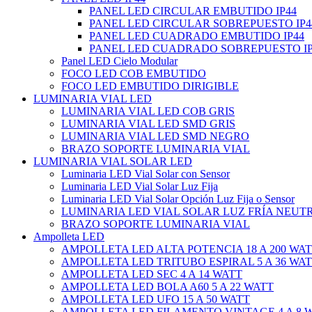
PANEL LED CIRCULAR EMBUTIDO IP44
PANEL LED CIRCULAR SOBREPUESTO IP4
PANEL LED CUADRADO EMBUTIDO IP44
PANEL LED CUADRADO SOBREPUESTO IP
Panel LED Cielo Modular
FOCO LED COB EMBUTIDO
FOCO LED EMBUTIDO DIRIGIBLE
LUMINARIA VIAL LED
LUMINARIA VIAL LED COB GRIS
LUMINARIA VIAL LED SMD GRIS
LUMINARIA VIAL LED SMD NEGRO
BRAZO SOPORTE LUMINARIA VIAL
LUMINARIA VIAL SOLAR LED
Luminaria LED Vial Solar con Sensor
Luminaria LED Vial Solar Luz Fija
Luminaria LED Vial Solar Opción Luz Fija o Sensor
LUMINARIA LED VIAL SOLAR LUZ FRÍA NEUT
BRAZO SOPORTE LUMINARIA VIAL
Ampolleta LED
AMPOLLETA LED ALTA POTENCIA 18 A 200 WA
AMPOLLETA LED TRITUBO ESPIRAL 5 A 36 WA
AMPOLLETA LED SEC 4 A 14 WATT
AMPOLLETA LED BOLA A60 5 A 22 WATT
AMPOLLETA LED UFO 15 A 50 WATT
AMPOLLETA LED FILAMENTO VINTAGE 4 A 8 