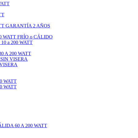
WATT
TT
TT GARANTÍA 2 AÑOS
0 WATT FRÍO o CÁLIDO
0 a 200 WATT
0 A 200 WATT
 SIN VISERA
 VISERA
0 WATT
0 WATT
IDA 60 A 200 WATT