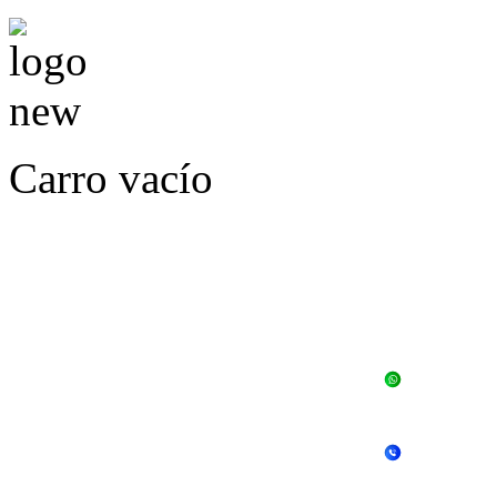
Carro vacío
LLÁMENOS O ES
E
+56 
+56 