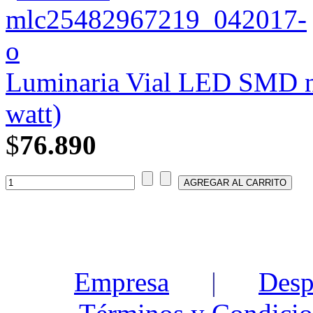
Luminaria Vial LED SMD n
watt)
$
76.890
Empresa
|
Desp