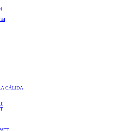
4
44
RA CÁLIDA
TT
TT
WATT