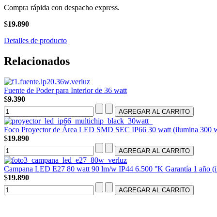
Compra rápida con despacho express.
$
19.890
Detalles de producto
Relacionados
Fuente de Poder para Interior de 36 watt
$
9.390
Foco Proyector de Área LED SMD SEC IP66 30 watt (ilumina 300 w
$
19.890
Campana LED E27 80 watt 90 lm/w IP44 6.500 °K Garantía 1 año (i
$
19.890