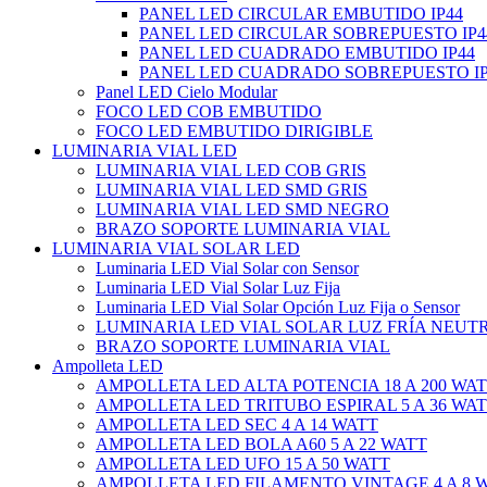
PANEL LED CIRCULAR EMBUTIDO IP44
PANEL LED CIRCULAR SOBREPUESTO IP4
PANEL LED CUADRADO EMBUTIDO IP44
PANEL LED CUADRADO SOBREPUESTO IP
Panel LED Cielo Modular
FOCO LED COB EMBUTIDO
FOCO LED EMBUTIDO DIRIGIBLE
LUMINARIA VIAL LED
LUMINARIA VIAL LED COB GRIS
LUMINARIA VIAL LED SMD GRIS
LUMINARIA VIAL LED SMD NEGRO
BRAZO SOPORTE LUMINARIA VIAL
LUMINARIA VIAL SOLAR LED
Luminaria LED Vial Solar con Sensor
Luminaria LED Vial Solar Luz Fija
Luminaria LED Vial Solar Opción Luz Fija o Sensor
LUMINARIA LED VIAL SOLAR LUZ FRÍA NEUT
BRAZO SOPORTE LUMINARIA VIAL
Ampolleta LED
AMPOLLETA LED ALTA POTENCIA 18 A 200 WA
AMPOLLETA LED TRITUBO ESPIRAL 5 A 36 WA
AMPOLLETA LED SEC 4 A 14 WATT
AMPOLLETA LED BOLA A60 5 A 22 WATT
AMPOLLETA LED UFO 15 A 50 WATT
AMPOLLETA LED FILAMENTO VINTAGE 4 A 8 