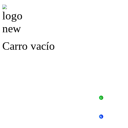
Carro vacío
LLÁMENOS O ES
E
+56 
+56 