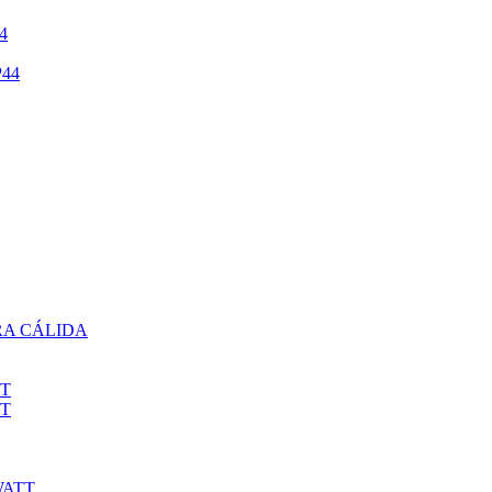
4
44
RA CÁLIDA
TT
TT
WATT