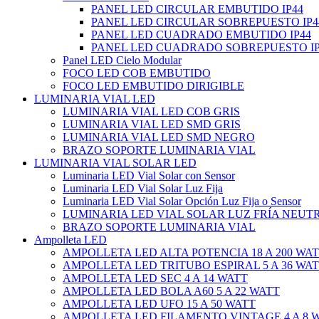
PANEL LED CIRCULAR EMBUTIDO IP44
PANEL LED CIRCULAR SOBREPUESTO IP4
PANEL LED CUADRADO EMBUTIDO IP44
PANEL LED CUADRADO SOBREPUESTO IP
Panel LED Cielo Modular
FOCO LED COB EMBUTIDO
FOCO LED EMBUTIDO DIRIGIBLE
LUMINARIA VIAL LED
LUMINARIA VIAL LED COB GRIS
LUMINARIA VIAL LED SMD GRIS
LUMINARIA VIAL LED SMD NEGRO
BRAZO SOPORTE LUMINARIA VIAL
LUMINARIA VIAL SOLAR LED
Luminaria LED Vial Solar con Sensor
Luminaria LED Vial Solar Luz Fija
Luminaria LED Vial Solar Opción Luz Fija o Sensor
LUMINARIA LED VIAL SOLAR LUZ FRÍA NEUT
BRAZO SOPORTE LUMINARIA VIAL
Ampolleta LED
AMPOLLETA LED ALTA POTENCIA 18 A 200 WA
AMPOLLETA LED TRITUBO ESPIRAL 5 A 36 WA
AMPOLLETA LED SEC 4 A 14 WATT
AMPOLLETA LED BOLA A60 5 A 22 WATT
AMPOLLETA LED UFO 15 A 50 WATT
AMPOLLETA LED FILAMENTO VINTAGE 4 A 8 