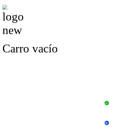
Carro vacío
LLÁMENOS O ES
E
+56 
+56 