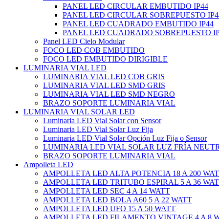
PANEL LED CIRCULAR EMBUTIDO IP44
PANEL LED CIRCULAR SOBREPUESTO IP4
PANEL LED CUADRADO EMBUTIDO IP44
PANEL LED CUADRADO SOBREPUESTO IP
Panel LED Cielo Modular
FOCO LED COB EMBUTIDO
FOCO LED EMBUTIDO DIRIGIBLE
LUMINARIA VIAL LED
LUMINARIA VIAL LED COB GRIS
LUMINARIA VIAL LED SMD GRIS
LUMINARIA VIAL LED SMD NEGRO
BRAZO SOPORTE LUMINARIA VIAL
LUMINARIA VIAL SOLAR LED
Luminaria LED Vial Solar con Sensor
Luminaria LED Vial Solar Luz Fija
Luminaria LED Vial Solar Opción Luz Fija o Sensor
LUMINARIA LED VIAL SOLAR LUZ FRÍA NEUT
BRAZO SOPORTE LUMINARIA VIAL
Ampolleta LED
AMPOLLETA LED ALTA POTENCIA 18 A 200 WA
AMPOLLETA LED TRITUBO ESPIRAL 5 A 36 WA
AMPOLLETA LED SEC 4 A 14 WATT
AMPOLLETA LED BOLA A60 5 A 22 WATT
AMPOLLETA LED UFO 15 A 50 WATT
AMPOLLETA LED FILAMENTO VINTAGE 4 A 8 