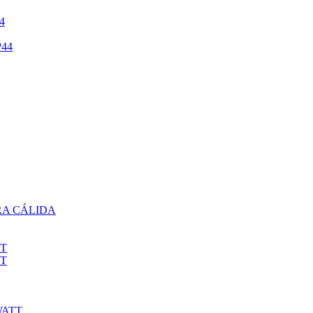
4
44
RA CÁLIDA
TT
TT
WATT