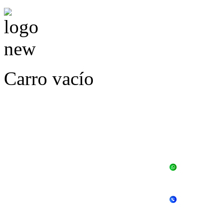
Carro vacío
LLÁMENOS O ES
E
+56 
+56 