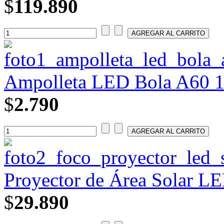
$
119.890
Ampolleta LED Bola A60 15
$
2.790
Proyector de Área Solar 
$
29.890