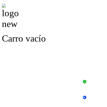
Carro vacío
LLÁMENOS O ES
E
+56 
+56 