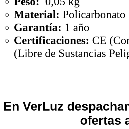
Peso:
0,05 kg
Material:
Policarbonato
Garantía:
1 año
Certificaciones:
CE (Con
(Libre de Sustancias Peli
En VerLuz despacham
ofertas 