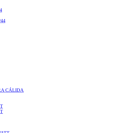
4
44
RA CÁLIDA
TT
TT
WATT