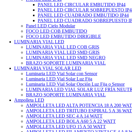
PANEL LED CIRCULAR EMBUTIDO IP44
PANEL LED CIRCULAR SOBREPUESTO IP4
PANEL LED CUADRADO EMBUTIDO IP44
PANEL LED CUADRADO SOBREPUESTO IP
Panel LED Cielo Modular
FOCO LED COB EMBUTIDO
FOCO LED EMBUTIDO DIRIGIBLE
LUMINARIA VIAL LED
LUMINARIA VIAL LED COB GRIS
LUMINARIA VIAL LED SMD GRIS
LUMINARIA VIAL LED SMD NEGRO
BRAZO SOPORTE LUMINARIA VIAL
LUMINARIA VIAL SOLAR LED
Luminaria LED Vial Solar con Sensor
Luminaria LED Vial Solar Luz Fija
Luminaria LED Vial Solar Opción Luz Fija o Sensor
LUMINARIA LED VIAL SOLAR LUZ FRÍA NEUT
BRAZO SOPORTE LUMINARIA VIAL
Ampolleta LED
AMPOLLETA LED ALTA POTENCIA 18 A 200 WA
AMPOLLETA LED TRITUBO ESPIRAL 5 A 36 WA
AMPOLLETA LED SEC 4 A 14 WATT
AMPOLLETA LED BOLA A60 5 A 22 WATT
AMPOLLETA LED UFO 15 A 50 WATT
AMPOLLETA LED FILAMENTO VINTAGE 4 A 8 