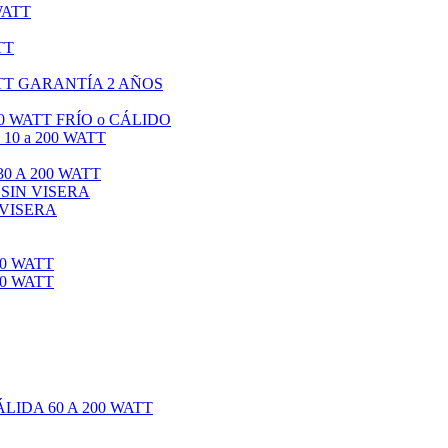
WATT
TT
TT GARANTÍA 2 AÑOS
0 WATT FRÍO o CÁLIDO
0 a 200 WATT
0 A 200 WATT
 SIN VISERA
 VISERA
0 WATT
0 WATT
IDA 60 A 200 WATT