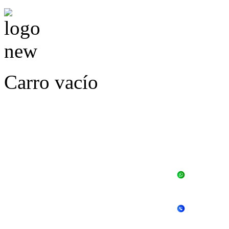
Carro vacío
LLÁMENOS O ES
E
+56 
+56 