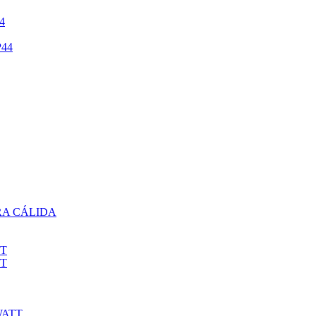
4
44
RA CÁLIDA
TT
TT
WATT