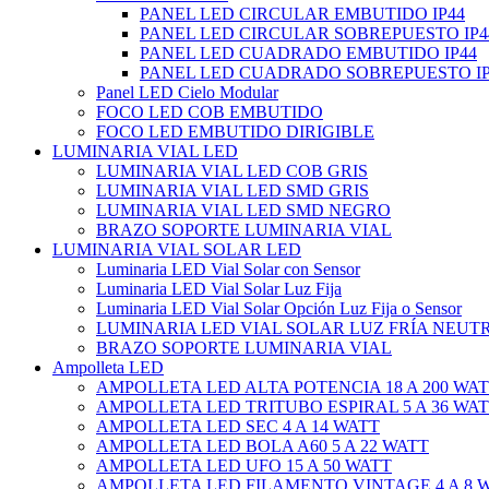
PANEL LED CIRCULAR EMBUTIDO IP44
PANEL LED CIRCULAR SOBREPUESTO IP4
PANEL LED CUADRADO EMBUTIDO IP44
PANEL LED CUADRADO SOBREPUESTO IP
Panel LED Cielo Modular
FOCO LED COB EMBUTIDO
FOCO LED EMBUTIDO DIRIGIBLE
LUMINARIA VIAL LED
LUMINARIA VIAL LED COB GRIS
LUMINARIA VIAL LED SMD GRIS
LUMINARIA VIAL LED SMD NEGRO
BRAZO SOPORTE LUMINARIA VIAL
LUMINARIA VIAL SOLAR LED
Luminaria LED Vial Solar con Sensor
Luminaria LED Vial Solar Luz Fija
Luminaria LED Vial Solar Opción Luz Fija o Sensor
LUMINARIA LED VIAL SOLAR LUZ FRÍA NEUT
BRAZO SOPORTE LUMINARIA VIAL
Ampolleta LED
AMPOLLETA LED ALTA POTENCIA 18 A 200 WA
AMPOLLETA LED TRITUBO ESPIRAL 5 A 36 WA
AMPOLLETA LED SEC 4 A 14 WATT
AMPOLLETA LED BOLA A60 5 A 22 WATT
AMPOLLETA LED UFO 15 A 50 WATT
AMPOLLETA LED FILAMENTO VINTAGE 4 A 8 