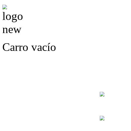
Carro vacío
LLÁMENOS O ES
E
+56
+56