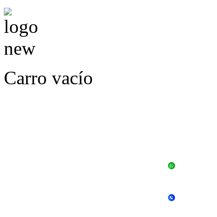
Carro vacío
LLÁMENOS O ES
E
+56 
+56 