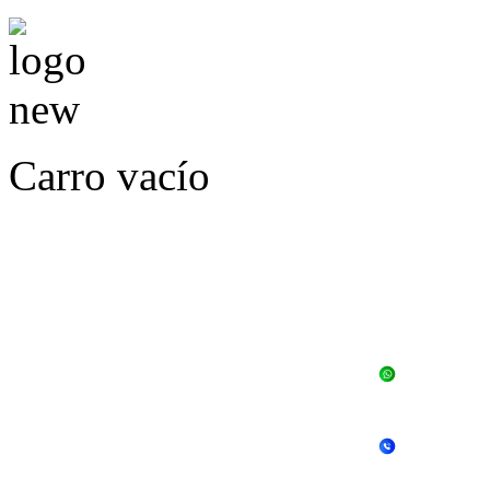
Carro vacío
LLÁMENOS O ES
E
+56 
+56 